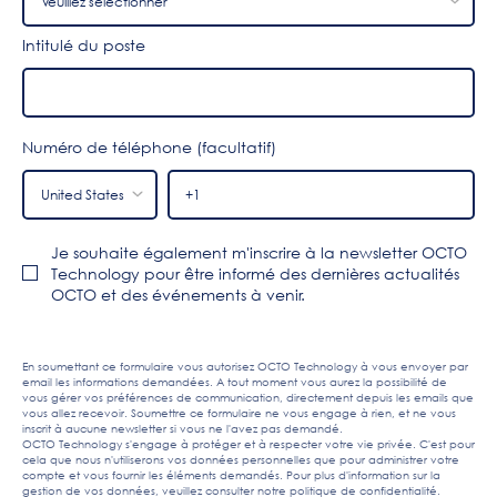
Intitulé du poste
Numéro de téléphone (facultatif)
Je souhaite également m'inscrire à la newsletter OCTO
Technology pour être informé des dernières actualités
OCTO et des événements à venir.
En soumettant ce formulaire vous autorisez OCTO Technology à vous envoyer par
email les informations demandées. A tout moment vous aurez la possibilité de
vous gérer vos préférences de communication, directement depuis les emails que
vous allez recevoir. Soumettre ce formulaire ne vous engage à rien, et ne vous
inscrit à aucune newsletter si vous ne l'avez pas demandé.
OCTO Technology s'engage à protéger et à respecter votre vie privée. C'est pour
cela que nous n'utiliserons vos données personnelles que pour administrer votre
compte et vous fournir les éléments demandés. Pour plus d'information sur la
gestion de vos données, veuillez consulter notre
politique de confidentialité
.