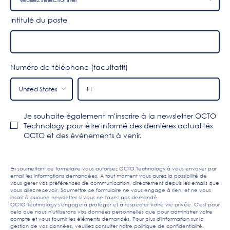
Intitulé du poste
Numéro de téléphone (facultatif)
Je souhaite également m'inscrire à la newsletter OCTO
Technology pour être informé des dernières actualités
OCTO et des événements à venir.
En soumettant ce formulaire vous autorisez OCTO Technology à vous envoyer par
email les informations demandées. A tout moment vous aurez la possibilité de
vous gérer vos préférences de communication, directement depuis les emails que
vous allez recevoir. Soumettre ce formulaire ne vous engage à rien, et ne vous
inscrit à aucune newsletter si vous ne l'avez pas demandé.
OCTO Technology s'engage à protéger et à respecter votre vie privée. C'est pour
cela que nous n'utiliserons vos données personnelles que pour administrer votre
compte et vous fournir les éléments demandés. Pour plus d'information sur la
gestion de vos données, veuillez consulter notre
politique de confidentialité
.