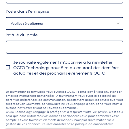
Poste dans l'entreprise
Intitulé du poste
Je souhaite également m'abonner à la newsletter
OCTO Technology pour être au courant des dernières
actualités et des prochains événements OCTO.
En soumettant ce formulaire vous autorisez OCTO Technology à vous envoyer par
email les informations demandées. A tout moment vous aurez la possibilité de
gérer vos préférences de communication, directement depuis les emails que vous
allez recevoir. Soumettre ce formulaire ne vous engage à rien, et ne vous inscrit à
aucune newsletter si vous ne l'avez pas demandé.
OCTO Technology s'engage à protéger et à respecter votre vie privée. C'est pour
cela que nous n'utiliserons vos données personnelles que pour administrer votre
compte et vous fournir les éléments demandés. Pour plus d'information sur la
gestion de vos données, veuillez consulter notre
politique de confidentialité
.