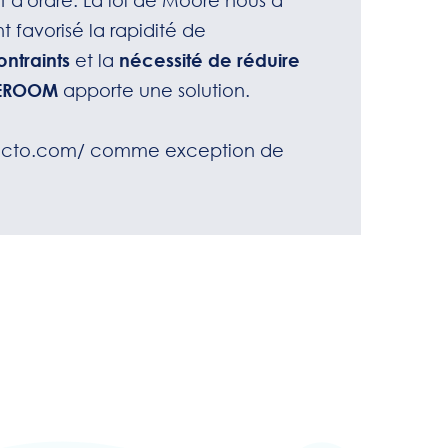
t d'ordre. La loi de Moore nous a
 favorisé la rapidité de
ntraints
et la
nécessité de réduire
EROOM
apporte une solution.
.octo.com/
comme exception de