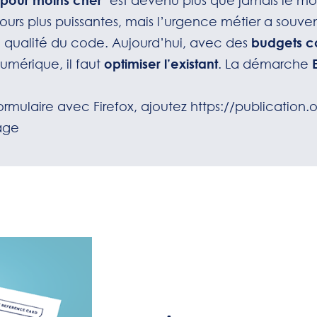
 pour moins cher
" est devenu plus que jamais le mo
urs plus puissantes, mais l’urgence métier a souvent
qualité du code. Aujourd’hui, avec des
budgets co
umérique, il faut
optimiser l’existant
. La démarche
 formulaire avec Firefox, ajoutez
https://publication
tage