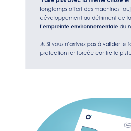
"
Faire plus avec la même chose et
longtemps offert des machines toujo
développement au détriment de la 
l’empreinte environne
mentale
du n
⚠️ Si vous n'arrivez pas à valider le
protection renforcée contre le pis