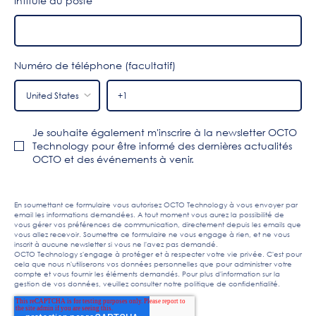
Intitulé du poste
Numéro de téléphone (facultatif)
Je souhaite également m'inscrire à la newsletter OCTO
Technology pour être informé des dernières actualités
OCTO et des événements à venir.
En soumettant ce formulaire vous autorisez OCTO Technology à vous envoyer par
email les informations demandées. A tout moment vous aurez la possibilité de
vous gérer vos préférences de communication, directement depuis les emails que
vous allez recevoir. Soumettre ce formulaire ne vous engage à rien, et ne vous
inscrit à aucune newsletter si vous ne l'avez pas demandé.
OCTO Technology s'engage à protéger et à respecter votre vie privée. C'est pour
cela que nous n'utiliserons vos données personnelles que pour administrer votre
compte et vous fournir les éléments demandés. Pour plus d'information sur la
gestion de vos données, veuillez consulter notre
politique de confidentialité
.