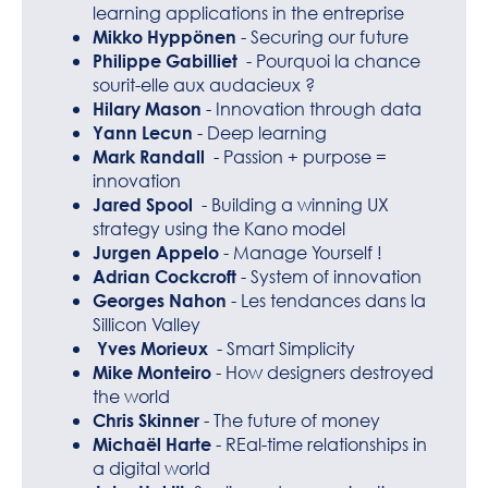
learning applications in the entreprise
- Securing our future
Mikko Hyppönen
- Pourquoi la chance
Philippe Gabilliet
sourit-elle aux audacieux ?
- Innovation through data
Hilary Mason
- Deep learning
Yann Lecun
- Passion + purpose =
Mark Randall
innovation
- Building a winning UX
Jared Spool
strategy using the Kano model
- Manage Yourself !
Jurgen Appelo
- System of innovation
Adrian Cockcroft
- Les tendances dans la
Georges Nahon
Sillicon Valley
- Smart Simplicity
Yves Morieux
- How designers destroyed
Mike Monteiro
the world
- The future of money
Chris Skinner
- REal-time relationships in
Michaël Harte
a digital world