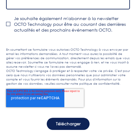
Je souhaite également m'abonner à la newsletter
OCTO Technology pour être au courant des dernières
actualités et des prochains événements OCTO.
En soumettant ce formulaire vous autorisez OCTO Technology à vous envoyer par
email les informations demandées. A tout moment vous aurez la possibilité de
gérer vos préférences de communication, directement depuis les emails que vous
allez recevoir. Soumettre ce formulaire ne vous engage à rien, et ne vous inscrit à
aucune newsletter si vous ne l'avez pas demandé.
OCTO Technology s'engage à protéger et à respecter votre vie privée. C'est pour
cela que nous n'utiliserons vos données personnelles que pour administrer votre
compte et vous fournir les éléments demandés. Pour plus d'information sur la
gestion de vos données, veuillez consulter notre
politique de confidentialité
.