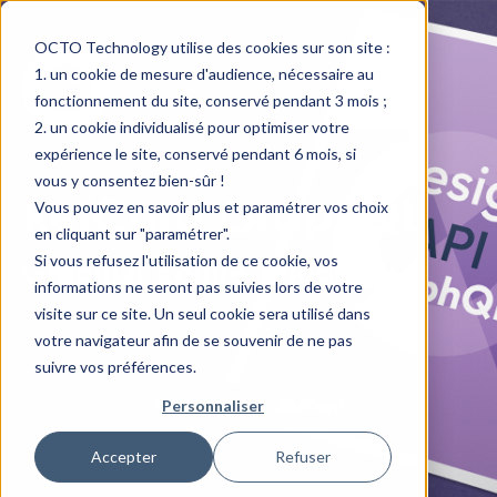
OCTO Technology utilise des cookies sur son site :
un cookie de mesure d'audience, nécessaire au
fonctionnement du site, conservé pendant 3 mois ;
un cookie individualisé pour optimiser votre
expérience le site, conservé pendant 6 mois, si
vous y consentez bien-sûr !
RefCard GraphQL
Vous pouvez en savoir plus et paramétrer vos choix
en cliquant sur "paramétrer".
Si vous refusez l'utilisation de ce cookie, vos
GraphQL contre-attaque !
informations ne seront pas suivies lors de votre
visite sur ce site. Un seul cookie sera utilisé dans
votre navigateur afin de se souvenir de ne pas
suivre vos préférences.
Télécharger la RefCard
Personnaliser
Accepter
Refuser