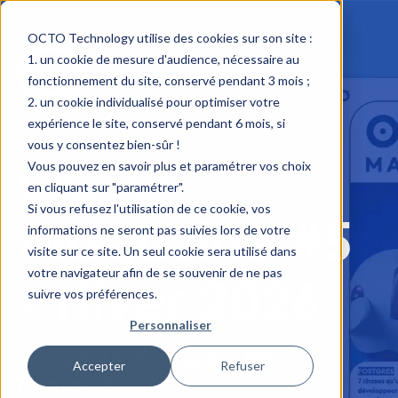
OCTO Technology utilise des cookies sur son site :
un cookie de mesure d'audience, nécessaire au
fonctionnement du site, conservé pendant 3 mois ;
un cookie individualisé pour optimiser votre
expérience le site, conservé pendant 6 mois, si
vous y consentez bien-sûr !
OCTO
Vous pouvez en savoir plus et paramétrer vos choix
en cliquant sur "paramétrer".
Si vous refusez l'utilisation de ce cookie, vos
Magazine #5
informations ne seront pas suivies lors de votre
visite sur ce site. Un seul cookie sera utilisé dans
votre navigateur afin de se souvenir de ne pas
- Hiver 2026
suivre vos préférences.
Personnaliser
Dossier IA, Postgres, Micro-
Accepter
Refuser
frontend