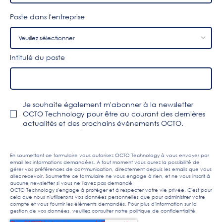
Poste dans l'entreprise
Intitulé du poste
Je souhaite également m'abonner à la newsletter
OCTO Technology pour être au courant des dernières
actualités et des prochains événements OCTO.
En soumettant ce formulaire vous autorisez OCTO Technology à vous envoyer par
email les informations demandées. A tout moment vous aurez la possibilité de
gérer vos préférences de communication, directement depuis les emails que vous
allez recevoir. Soumettre ce formulaire ne vous engage à rien, et ne vous inscrit à
aucune newsletter si vous ne l'avez pas demandé.
OCTO Technology s'engage à protéger et à respecter votre vie privée. C'est pour
cela que nous n'utiliserons vos données personnelles que pour administrer votre
compte et vous fournir les éléments demandés. Pour plus d'information sur la
gestion de vos données, veuillez consulter notre
politique de confidentialité
.