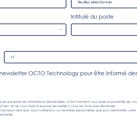
Intitulé du poste
a newsletter OCTO Technology pour être informé des
yer par email les informations demandées. A tout moment vous aurez la possibilité de vo
à rien, et ne vous inscrit à aucune newsletter si vous ne l'avez pas demandé.
est pour cela que nous n'utiliserons vos données personnelles que pour administrer votre 
entialité
.