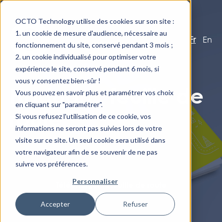
OCTO Technology utilise des cookies sur son site :
un cookie de mesure d'audience, nécessaire au
Fr
En
fonctionnement du site, conservé pendant 3 mois ;
un cookie individualisé pour optimiser votre
expérience le site, conservé pendant 6 mois, si
vous y consentez bien-sûr !
Hadoop : feuille de
Vous pouvez en savoir plus et paramétrer vos choix
en cliquant sur "paramétrer".
route
Si vous refusez l'utilisation de ce cookie, vos
informations ne seront pas suivies lors de votre
visite sur ce site. Un seul cookie sera utilisé dans
votre navigateur afin de se souvenir de ne pas
suivre vos préférences.
Personnaliser
Télécharger la feuille de route
Accepter
Refuser